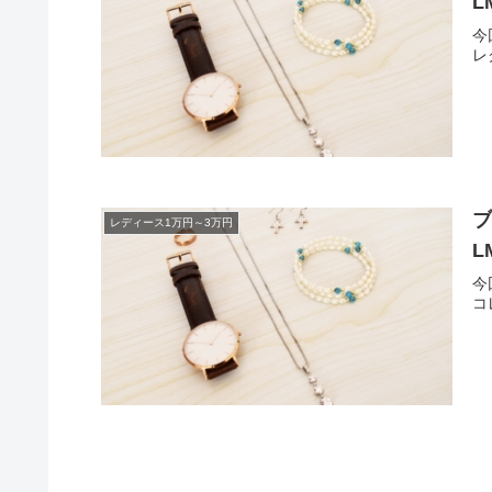
L
今
レ
ブ
レディース1万円～3万円
L
今
コ