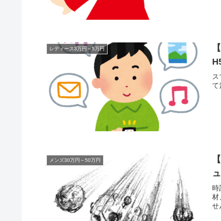
【
レディース3万円～5万円
H
ス
て
【
メンズ30万円～50万円
時
材
せ