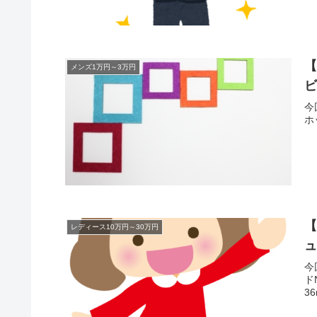
【
メンズ1万円～3万円
ビ
今
ホ
【
レディース10万円～30万円
今
ド
36