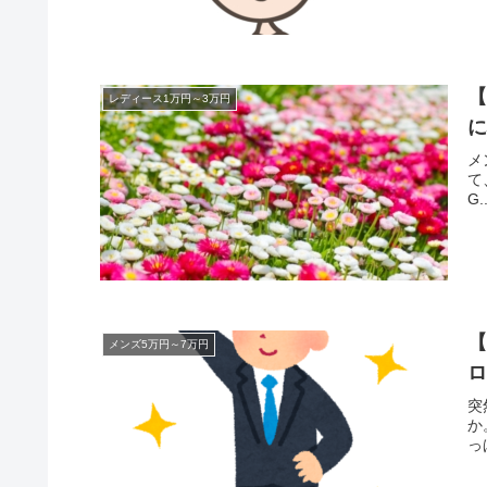
【
レディース1万円～3万円
メ
て
G..
【
メンズ5万円～7万円
突
か
っ