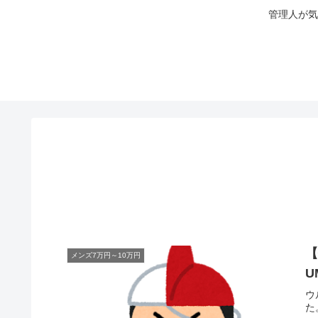
管理人が気
【
メンズ7万円～10万円
U
ウ
た