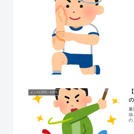
【
メンズ1万円～3万円
重
頭
の.