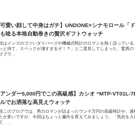
可愛い顔して中身はガチ】UNDONE×シナモロール「
きも唸る本格自動巻きの贅沢ギフトウォッチ
段はメンズのゴツいダイバーズや機械式時計のロマンを熱く語っている
っと待て、スペックが凄すぎるぞ！？」と二度見してしまった、驚異の
計ブラ...
アンダー5,000円でこの高級感】カシオ “MTP-VT01
マルでお洒落な高見えウォッチ
段このブログでは、男のロマンが詰まったウン十万円の高級時計や、過
とが多いですが、今回はちょっと趣向を変えてみましょう。「気合を入
て、...