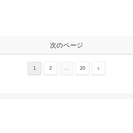
次のページ
次
1
2
…
20
へ