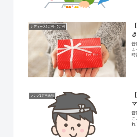
【
レディース3万円～5万円
普
ょ
時
【
メンズ1万円未満
普
こ
れ