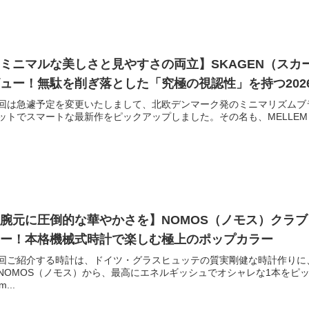
ミニマルな美しさと見やすさの両立】SKAGEN（スカーゲン）
ュー！無駄を削ぎ落とした「究極の視認性」を持つ202
回は急遽予定を変更いたしまして、北欧デンマーク発のミニマリズムブラ
ットでスマートな最新作をピックアップしました。その名も、MELLEM（メレ
腕元に圧倒的な華やかさを】NOMOS（ノモス）クラブ キ
ュー！本格機械式時計で楽しむ極上のポップカラー
回ご紹介する時計は、ドイツ・グラスヒュッテの質実剛健な時計作りに
NOMOS（ノモス）から、最高にエネルギッシュでオシャレな1本をピ
m...