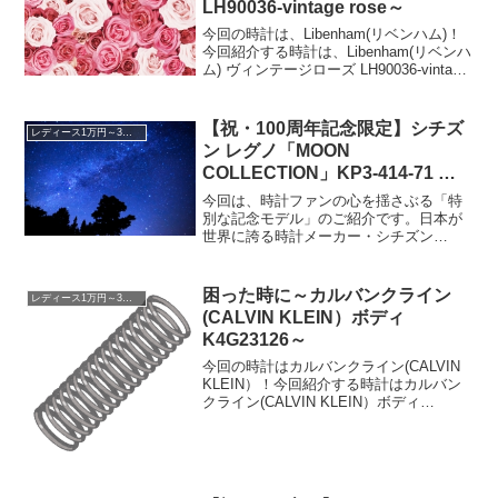
LH90036-vintage rose～
今回の時計は、Libenham(リベンハム)！
今回紹介する時計は、Libenham(リベンハ
ム) ヴィンテージローズ LH90036-vintage
roseです。ドイツ語Libenhamの時計で
す。タイトルにも書いてありますが、リ
ベンハム...
【祝・100周年記念限定】シチズ
レディース1万円～3万円
ン レグノ「MOON
COLLECTION」KP3-414-71 レ
ビュー！文字盤にミッキーが佇
今回は、時計ファンの心を揺さぶる「特
む、夢とロマンの特別仕様モデ
別な記念モデル」のご紹介です。日本が
世界に誇る時計メーカー・シチズン
ル。
（CITIZEN）が、大いなる節目である
「創立100周年」を迎えました！これに伴
い、シチズンからは様々な100周年記念の
困った時に～カルバンクライン
レディース1万円～3万円
限定モデルが華々...
(CALVIN KLEIN）ボディ
K4G23126～
今回の時計はカルバンクライン(CALVIN
KLEIN）！今回紹介する時計はカルバン
クライン(CALVIN KLEIN）ボディ
K4G23126です。時計と言うよりは…
日々、時計をされているなんて方も多い
かと思います。少なくとも、この記
事・...