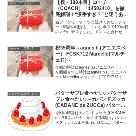
【祝・100本目】コーチ
レディース1万円～3万円
（COACH）「14502410」を徹
底解剖！“派手すぎ？”と迷うあな
たへ贈る、大人のジュエリーウォ
当ブログでコツコツと続けてきたレディ
ッチ活用術
ース時計の紹介も、ついに今回で100本目
の大台に乗りました。メンズと合わせれ
ば200本。これまで数多くの「時を刻む道
具」を見てきましたが、記念すべき100本
目にどのモデルを選ぶか、非常に悩みま
祝35周年～agnes b.(アニエスベ
レディース1万円～3万円
した。そこで...
ー） FCSK712 Marcello(マルチ
ェロ)～
今回の時計はagnes b.(アニエスベー）！
今回紹介する時計はagnes b.(アニエスベ
ー）Marcello(マルチェロ) FCSK712で
す。限定500本久しぶりに限定モデルの時
計の紹介です。ちょっと書き方がおかし
い気もします。なぜか...
バターサブレ食べたい♪ バターサ
レディース1万円～3万円
ブレ食べたい♪～カバンドズッカ
(CABANE de ZUCCa) バターサ
ブレ AJGK083～
今回の時計はカバンドズッカ (CABANE
de ZUCCa)！今回紹介する時計はカバン
ドズッカ (CABANE de ZUCCa) バターサ
ブレ AJGK083です。パンケーキ食べたい
♪ バターサブレ食べたい♪朝・昼・夜・お