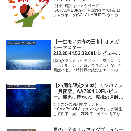
今回の時計はシャウボーグ
(SCHAUMBURG)！今回紹介する時計は
シャウボーグ(SCHAUMBURG) ウニカト
リウム ヴィンテージです。大失態！！こ
のブログの勝手な事情なんですが、10月
に紹介した時計を再度紹介してしまう大
失態をしてしま...
【一生モノの海の王者】オメガ
メンズ30万円～50万円
シーマスター
212.30.44.52.03.001 レビュー！
私の理想をすべて詰め込んだ贅沢
陸のタフネス（シチズン）、空のロマン
全部乗せモンスター
（ハミルトン）と続いてきましたが、今
回はいよいよ時計界の絶対的エースの一
角、オメガ（OMEGA）の「海」をスカ
ウトしてきました！ご紹介するのは、オ
メガ シーマスター ダイバー300M コーア
【25周年限定250本】カンパノラ
メンズ30万円～50万円
クシャル クロ...
「月夜空」AA7804-10Fレビュ
ー。漆黒に浮かぶ、究極の月齢盤
をその腕に。
シチズンの独創的ブランド
「CAMPANOLA（カンパノラ）」が誕生
して四半世紀。 2025年、その25周年を記
念する特別な「コスモサイン」が登場し
ました。その名も、「月夜空（つくよぞ
ら）」AA7804-10F。これまで数々の星空
星の王子さま～アイダブリュシー
メンズ30万円～50万円