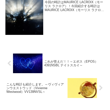
SS001-310 マスターピース ダブ
今回の時計はMAURICE LACROIX（モー
ル レトログラード～
リス ラクロア）！今回紹介する時計は
MAURICE LACROIX（モーリス ラクロ
ア）マスターピース ダブル レトログラー
ド Ref.MP7218-SS001-310です。
MAURICE L...
これが答えだ！！～エポス（EPOS）
4391NSBL ナイトスカイ～
こんな時計も紹介します。～ヴィヴィア
ンウエストウッド（Vivienne
Westwood）VV139NVSL～