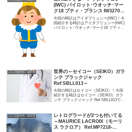
を描いてきた...
(IWC) パイロット･ウオッチ･マー
ク18 プティ・プランス IW327010
～
今回の時計はアイダブリュシー(IWC)！今
回紹介する時計はアイダブリュシー(IWC)
パイロット･ウオッチ･マーク18 プティ・
プランス IW327010です。初ブランド時
計を男女合わせて160本近く紹介してきま
したが、まだまだ時計ブランド...
世界の～セイコー（SEIKO）ガラ
メンズ30万円～50万円
ンテ ブラックジャック
Ref:SBLL013～
今回の時計はセイコー（SEIKO）！今回
紹介する時計はセイコー（SEIKO）ガラ
ンテ ブラックジャック Ref:SBLL013で
す。セイコーの時計。先に書いておきま
すと、現在中古でしか出回っていないよ
うです。なので、一番高い状態の時計を
レトログラードが2つも付いてる
メンズ30万円～50万円
紹介...
～MAURICE LACROIX（モーリ
ス ラクロア） Ref.MP7218-