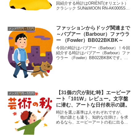
回紹介する時計はORIENT(オリエント）
クラシック SUN&MOON RN-AK0005Sで
す。タイトルにポケモンって書きました
が…時計の商品名に「SUN&MOON」っ
て書かれていたので、つい「ポ...
ファッションからドッグ関連まで
メンズ3万円～5万円
～バブアー（Barbour）ファウラ
ー （Fowler）BB022BKBK～
今回の時計はバブアー（Barbour）！今回
紹介する時計はバブアー（Barbour）ファ
ウラー （Fowler）BB022BKBKです。
DOGこの時計を紹介するのに際して、バ
ブアーを検索したところ、ちゃんと公式
サイトもあって、オンラインショ...
【31個の穴が刻む時】エービーア
メンズ3万円～5万円
ート「101W」レビュー。文字盤
に潜む、アートな日付表示の謎。
時計を選ぶ基準は人それぞれですが、
「他の誰とも違う、知的な仕掛け」を求
めるなら、エービーアートの右に出るも
のはいないかもしれません。一見する
と、究極にシンプルなホワイトの3針モデ
ル。しかし、この時計には一目見ただけ