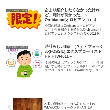
では気づかない、あるいは気...
あまり紹介したくなかったけれ
メンズ3万円～5万円
ど、時計が良かった。～
Orobianco(オロビアンコ）オラ
クラシカ OR-0011-PP1～
今回の時計はOrobianco(オロビアン
コ）！今回紹介する時計はOrobianco(オ
ロビアンコ）オラクラシカ OR-0011-PP1
です。他にもこういう時計はあるんです
が。色々と時計を見に色んなショップを
見て回っていますと、この時計に限...
時計らしい時計（？）～フォッシ
メンズ3万円～5万円
ル(FOSSIL) エクスプローリスト
HR FTW4011～
今回の時計はフォッシル(FOSSIL)！今回
紹介する時計はフォッシル(FOSSIL) エク
スプローリストHR FTW4011です。スマ
ートウォッチ多分、どこかで紹介してい
るような気がしますが、とにもかくにも
久しぶりのスマートウォッチです。ス...
木製の腕時計ってのもあるんですね～
WEWOOD(ウィーウッド) ANTEA