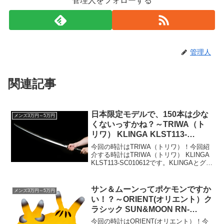
管理人をフォローする
管理人
関連記事
日本限定モデルで、150本は少な
メンズ3万円～5万円
くないっすかね？～TRIWA（ト
リワ） KLINGA KLST113-
SC010612～
今回の時計はTRIWA（トリワ）！今回紹
介する時計はTRIWA（トリワ） KLINGA
KLST113-SC010612です。KLINGAとグリ
ンガはよく似てる商品名に付いている
KLINGA（クリンガ）。どういう意味かと
言いますと、スウェー...
サン＆ムーンってポケモンですか
メンズ3万円～5万円
い！？～ORIENT(オリエント）ク
ラシック SUN&MOON RN-
AK0005S～
今回の時計はORIENT(オリエント）！今