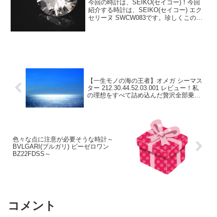
今回の時計は、SEIKO(セイコー)！今回
紹介する時計は、SEIKO(セイコー) エク
セリーヌ SWCW083です。珍しくこの部
分に文章が入ってきますが、花粉が飛び
まくっているようです。この世の中に花
粉症では無い方はいらっしゃるのでしょ
うか...
【一生モノの海の王者】オメガ シーマス
ター 212.30.44.52.03.001 レビュー！私
の理想をすべて詰め込んだ贅沢全部乗せ
モンスター
色々な点に注意が必要そうな時計～
BVLGARI(ブルガリ) ビーゼロワン
BZ22FDSS～
コメント