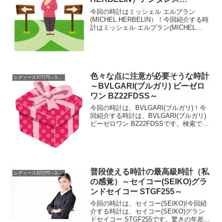
(Antares) COF.17048/B01SL～
今回の時計はミッシェル エルブラン
(MICHEL HERBELIN）！今回紹介する時
計はミッシェル エルブラン(MICHEL
HERBELIN）アンタレス(Antares)
COF.17048/B01SLです。選べるって素敵
やん記憶をたどる...
色々な点に注意が必要そうな時計
レディース10万円～30万円
～BVLGARI(ブルガリ) ビーゼロ
ワン BZ22FDSS～
今回の時計は、BVLGARI(ブルガリ)！今
回紹介する時計は、BVLGARI(ブルガリ)
ビーゼロワン BZ22FDSSです。検索で来
られた方には意味をなさない話検索でこ
の時計の記事に直接来られた方には全く
関係のない話ですが、100本を超え...
普段使える時計の最高級時計（私
レディース10万円～30万円
の感覚）～セイコー(SEIKO)グラ
ンドセイコー STGF255～
今回の時計は、セイコー(SEIKO)!今回紹
介する時計は、セイコー(SEIKO)グラン
ドセイコー STGF255です。驚きの年差こ