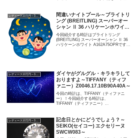
のモデルの時計に限らずですが、この時
計、年差±10秒だそうです。年差とはなん
ですが、年に10秒しか時間がズレな...
間違いナイトプール～ブライトリ
レディース10万円～30万円
ング (BREITLING) スーパーオー
シャン Ⅱ 36 ハリケーンホワイト
A162A75OPR～
今回紹介する時計はブライトリング
(BREITLING) スーパーオーシャン Ⅱ 36
ハリケーンホワイト A162A75OPRです。
どんな色？ホワイトではなく、ハリケー
ンホワイトです。正直、どんな色なの？
って感じですが、白です。と、言う事...
ダイヤがグルグル・キラキラして
レディース10万円～30万円
おりますよ～TIFFANY（ティフ
ァニー）Z0046.17.10B90A40A～
今回の時計は、TIFFANY（ティファニ
ー）！今回紹介する時計は、
TIFFANY（ティファニー）
Z0046.17.10B90A40Aです。う～ん、テ
ィファニー以前のブログでも、ティファ
ニーの時計を紹介したことがあるので、
記念日とかにどうでしょう？～
レディース10万円～30万円
ごくごく当たり前の感...
SEIKO(セイコー) エクセリーヌ
SWCW083～