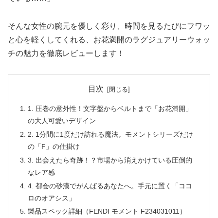
そんな女性の腕元を優しく彩り、時間を見るたびにフワッ
と心を軽くしてくれる、お花満開のラグジュアリーウォッ
チの魅力を徹底レビューします！
目次
1. 圧巻の意外性！文字盤からベルトまで「お花満開」
の大人可愛いデザイン
2. 1分間に1度だけ訪れる魔法。モメントシリーズだけ
の「F」の仕掛け
3. 出会えたら奇跡！？市場から消えかけている圧倒的
なレア感
4. 都会の砂漠でがんばるあなたへ。手元に置く「ココ
ロのオアシス」
製品スペック詳細（FENDI モメント F234031011）