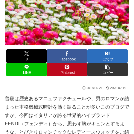
X
Facebook
はてブ
LINE
Pinterest
コピー
2018.06.21
2026.07.19
普段は歴史あるマニュファクチュールや、男のロマンが詰
まった本格機械式時計を熱く語ることが多いこのブログで
すが、今回はイタリアが誇る世界的ハイブランド
FENDI（フェンディ）から、思わず胸がキュンとするよ
うな、とびきりロマンチックなレディースウォッチをご紹