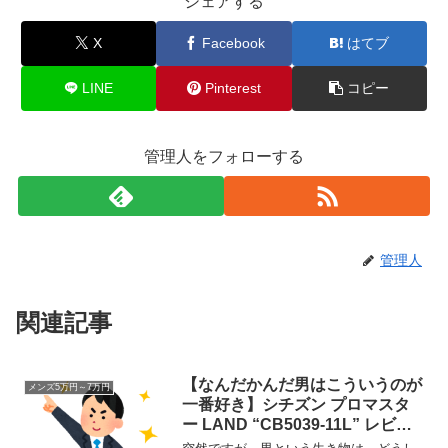
シェアする
X
Facebook
はてブ
LINE
Pinterest
コピー
管理人をフォローする
管理人
関連記事
【なんだかんだ男はこういうのが
メンズ5万円～7万円
一番好き】シチズン プロマスタ
ー LAND “CB5039-11L” レビュ
ー！ロマンと実用性を詰め込んだ