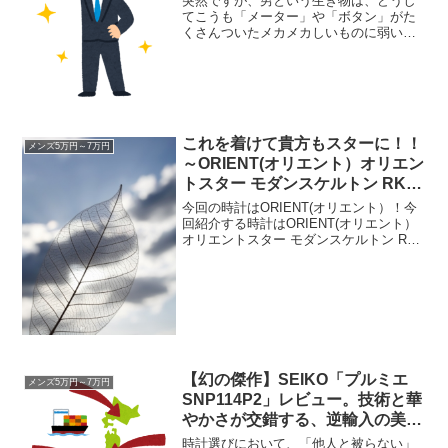
突然ですが、男という生き物は、どうし
男の「欲張りセット」
てこうも「メーター」や「ボタン」がた
くさんついたメカメカしいものに弱いの
でしょうか。シンプルで薄いドレスウォ
ッチも素敵ですし、スマートウォッチも
便利です。でも、心の奥底にある“少年
心”が疼くのは、やっぱり...
これを着けて貴方もスターに！！
メンズ5万円～7万円
～ORIENT(オリエント）オリエン
トスター モダンスケルトン RK-
DK0003B～
今回の時計はORIENT(オリエント）！今
回紹介する時計はORIENT(オリエント）
オリエントスター モダンスケルトン RK-
DK0003Bです。ド定番の時計と言う感じ
ですが。自動巻きの時計です。そして、
ちゃんとパワーリザーブの表示がされ
て...
【幻の傑作】SEIKO「プルミエ
メンズ5万円～7万円
SNP114P2」レビュー。技術と華
やかさが交錯する、逆輸入の美
学。
時計選びにおいて、「他人と被らない」