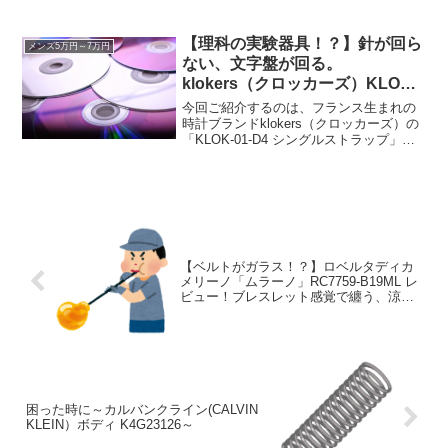
T117509360220です。ふふっ時計を紹介
するのに、関係なさそうで、ちょっと関
係のある話として、記事を書...
【理科の実験器具！？】針が回ら
メンズ5万円～7万円
ない、文字盤が回る。
klokers（クロッカーズ）KLOK-
01-D4 レビュー！ベルト着脱で使
今回ご紹介するのは、フランス生まれの
い方は無限大。
時計ブランドklokers（クロッカーズ）の
「KLOK-01-D4 シングルストラップ」で
す。一見すると、理科の実験道具や、専
門的な測定器具のようにも見えますが、
これでもれっきとした腕時計。街中でこ
れを腕...
【ベルトがガラス！？】ロベルタディカ
メリーノ「ムラーノ」RC7759-B19ML レ
ビュー！ブレスレット感覚で纏う、涼し
げで貴重なアートウォッチ。
困った時に～カルバンクライン(CALVIN
KLEIN）ボディ K4G23126～