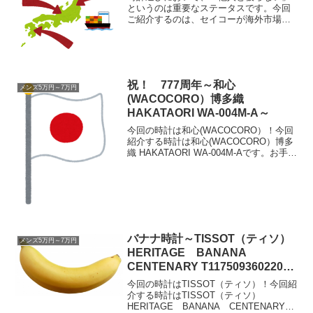
というのは重要なステータスです。今回
ご紹介するのは、セイコーが海外市場向
けに展開している「逆輸入モデル」。国
内のラインナップではまずお目にかかれ
ない、大胆かつ知的な意匠が凝縮された
一台。現在は市場から姿を...
祝！ 777周年～和心
メンズ5万円～7万円
(WACOCORO）博多織
HAKATAORI WA-004M-A～
今回の時計は和心(WACOCORO）！今回
紹介する時計は和心(WACOCORO）博多
織 HAKATAORI WA-004M-Aです。お手軽
に博多織を楽しめる！特徴を簡単に説明
すれば、時計のベルト（バンド）が博多
織と言う、織物でできています。...
バナナ時計～TISSOT（ティソ）
メンズ5万円～7万円
HERITAGE BANANA
CENTENARY T1175093602200
～
今回の時計はTISSOT（ティソ）！今回紹
介する時計はTISSOT（ティソ）
HERITAGE BANANA CENTENARY