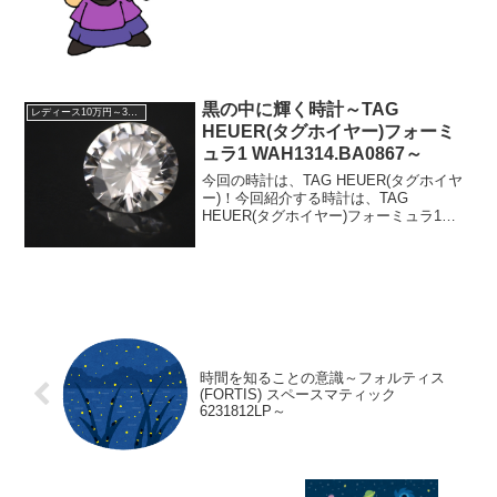
ラ...
黒の中に輝く時計～TAG
レディース10万円～30万円
HEUER(タグホイヤー)フォーミ
ュラ1 WAH1314.BA0867～
今回の時計は、TAG HEUER(タグホイヤ
ー)！今回紹介する時計は、TAG
HEUER(タグホイヤー)フォーミュラ1
WAH1314.BA0867です。この価格帯の時
計レディースの時計で、この価格帯の時
計は趣味と実益の丁度良い所なのかな
と...
時間を知ることの意識～フォルティス
(FORTIS) スペースマティック
6231812LP～