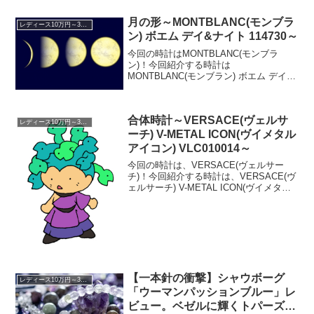
月の形～MONTBLANC(モンブラ
レディース10万円～30万円
ン) ボエム デイ&ナイト 114730～
今回の時計はMONTBLANC(モンブラ
ン)！今回紹介する時計は
MONTBLANC(モンブラン) ボエム デイ&
ナイト 114730です。ムーンフェイズが三
日月ムーンフェイズの時計は良く見かけ
ると思いますが、今回のモンブランの時
合体時計～VERSACE(ヴェルサ
計のムーンフ...
レディース10万円～30万円
ーチ) V-METAL ICON(ヴイメタル
アイコン) VLC010014～
今回の時計は、VERSACE(ヴェルサー
チ)！今回紹介する時計は、VERSACE(ヴ
ェルサーチ) V-METAL ICON(ヴイメタル
アイコン) VLC010014です。メデューサ
ヴェルサーチと言えば、メデューサ！
と、言いますか、ブランド...
【一本針の衝撃】シャウボーグ
レディース10万円～30万円
「ウーマンパッションブルー」レ
ビュー。ベゼルに輝くトパーズ