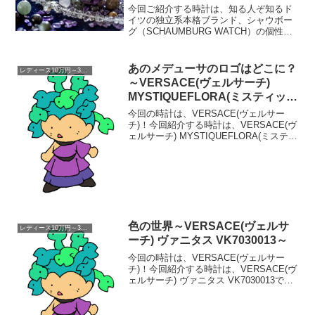
と、レディースでは珍しいワンハ
今回ご紹介する時計は、知る人ぞ知るド
ンドの個性。
イツの独立系本格ブランド、シャウボー
グ（SCHAUMBURG WATCH）の個性派
レディースモデル、ウーマンパッション
ブルーです。1. 一言で言えば「変わって
る」。それこそがシャウボーグらしさ
あのメデューサのロゴはどこに？
レディース10万円～30万円
「シャウボー...
～VERSACE(ヴェルサーチ)
MYSTIQUEFLORA(ミスティック
フローラ) I9Q99SD1TUS001～
今回の時計は、VERSACE(ヴェルサー
チ)！今回紹介する時計は、VERSACE(ヴ
ェルサーチ) MYSTIQUEFLORA(ミスティ
ックフローラ) I9Q99SD1TUS001です。
現在、ヴェルサーチの時計を紹介してお
りますが…出来る限り...
色の世界～VERSACE(ヴェルサ
レディース10万円～30万円
ーチ) ヴァニタス VK7030013～
今回の時計は、VERSACE(ヴェルサー
チ)！今回紹介する時計は、VERSACE(ヴ
ェルサーチ) ヴァニタス VK7030013で
す。イタリアのファッションブランドな
んとな～く、高級ブランドっていうイメ
ージがあります。が、ん、まあ、高級ブ