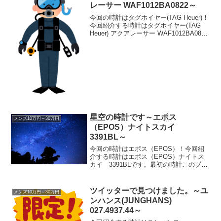
レーサー WAF1012BA0822～
今回の時計はタグホイヤー(TAG Heuer)！
今回紹介する時計はタグホイヤー(TAG
Heuer) アクアレーサー WAF1012BA0822
です。ダイバーズ時計です。タグホイヤ
ーのアクアレーサーと言えば、ダイバー
ズウォッチです。と、偉そ...
星空の時計です～エポス
メンズ10万円～30万円
（EPOS）ナイトスカイ
3391BL～
今回の時計はエポス（EPOS）！今回紹
介する時計はエポス（EPOS）ナイトス
カイ 3391BLです。最初の時計このブロ
グ最初の時計は、エポス、ナイトスカイ
です。ただただなんとなくではあります
が、別の理由もありましてその理由は、
ツイッターで見つけました。～ユ
メンズ10万円～30万円
また後日と言う...
ンハンス(JUNGHANS)
027.4937.44～