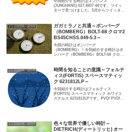
今回紹介する時計はユンハンス
(JUNGHANS) 027.4937.44です。ツイッ
ターで見つけました。5月からツイッター
を始めたわけですが、当初は慣れないお
かげで何をしていいのやら状態でした。
で、少しずつ慣れてきまして、目にした
ガガミラノと共通～ボンバーグ
メンズ10万円～30万円
時計ブラン...
（BOMBERG）BOLT-68 クロマ2
BS45CHSS.049-5.3～
今回の時計はボンバーグ
（BOMBERG）！今回紹介する時計はボ
ンバーグ（BOMBERG）BOLT-68 クロマ
2 BS45CHSS.049-5.3です。パッと見てわ
からないでしょうがこの時計、ちょっと
変わっています。タイトルにも書きまし
時間を知ることの意識～フォルテ
メンズ10万円～30万円
たが...
ィス(FORTIS) スペースマティッ
ク 6231812LP～
今回紹介する時計はフォルティス
(FORTIS) スペースマティック ホワイト
ステルス 6231812LPです。PVD! PVD!で
PVDって何ぞや？ って話なんですが、
以前他の時計でも書いたような記憶ばあ
りますが、改めて書きますと、「ph...
色々な世界で優しい時計～
メンズ10万円～30万円
DIETRICH(ディートリッヒ) オー